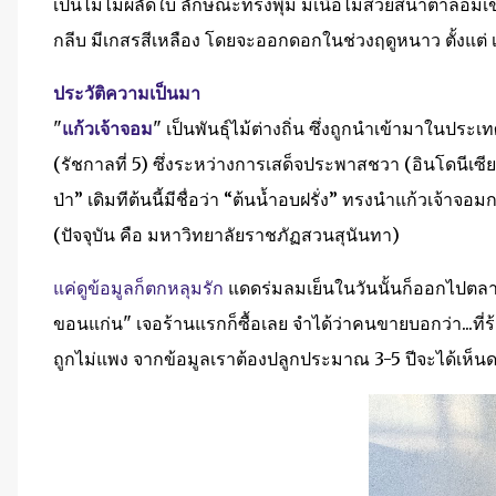
เป็นไม้ไม่ผลัดใบ ลักษณะทรงพุ่ม มีเนื้อไม้สวยสีน้ำตาลอ
กลีบ มีเกสรสีเหลือง โดยจะออกดอกในช่วงฤดูหนาว ตั้งแต่ 
ประวัติความเป็นมา
"
แก้วเจ้าจอม
" เป็นพันธุ์ไม้ต่างถิ่น ซึ่งถูกนำเข้ามาในประ
(รัชกาลที่ 5) ซึ่งระหว่างการเสด็จประพาสชวา (อินโดนีเซีย) 
ป่า” เดิมทีต้นนี้มีชื่อว่า “ต้นน้ำอบฝรั่ง” ทรงนำแก้วเ
(ปัจจุบัน คือ มหาวิทยาลัยราชภัฏสวนสุนันทา)
แค่ดูข้อมูลก็ตกหลุมรัก
แดดร่มลมเย็นในวันนั้นก็ออกไปตลาดต
ขอนแก่น" เจอร้านแรกก็ซื้อเลย จำได้ว่าคนขายบอกว่า...ที่
ถูกไม่แพง จากข้อมูลเราต้องปลูกประมาณ 3-5 ปีจะได้เห็นด