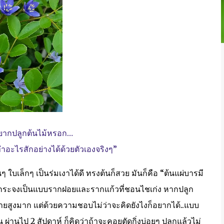
อยากปลูกต้นไม้หรอก…
ำอะไรสักอย่างได้ด้วยตัวเองจริงๆ”
ๆ ใบเล็กๆ เป็นร่มเงาได้ดี ทรงต้นก็สวย มันก็คือ “ต้นแผ่บารมี
กหูกระจงเป็นแบบรากฝอยและรากแก้วที่ชอนไชเก่ง หากปลูก
ยหายสูงมาก แต่ด้วยความชอบไม่ว่าจะคิดยังไงก็อยากได้..แบบ
่านไป 2 สัปดาห์ ก็คิดว่าถ้าจะคอยตัดกิ่งบ่อยๆ ปลูกแล้วไม่