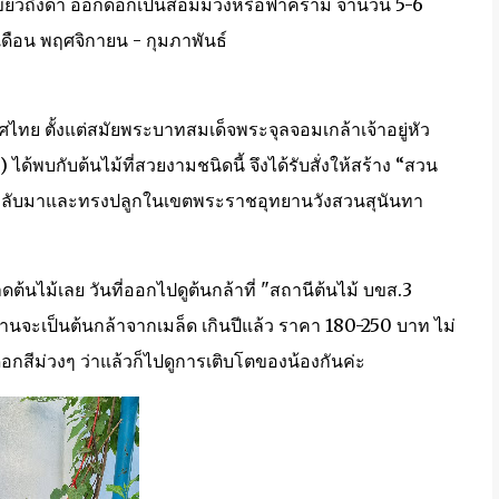
มเขียวถึงดำ ออกดอกเป็นสีอมม่วงหรือฟ้าคราม จำนวน 5-6
เดือน พฤศจิกายน - กุมภาพันธ์
เทศไทย ตั้งแต่สมัยพระบาทสมเด็จพระจุลจอมเกล้าเจ้าอยู่หัว
ได้พบกับต้นไม้ที่สวยงามชนิดนี้ จึงได้รับสั่งให้สร้าง “สวน
จ้าจอมกลับมาและทรงปลูกในเขตพระราชอุทยานวังสวนสุนันทา
้นไม้เลย วันที่ออกไปดูต้นกล้าที่ "สถานีต้นไม้ บขส.3
ร้านจะเป็นต้นกล้าจากเมล็ด เกินปีแล้ว ราคา 180-250 บาท ไม่
อกสีม่วงๆ ว่าแล้วก็ไปดูการเติบโตของน้องกันค่ะ