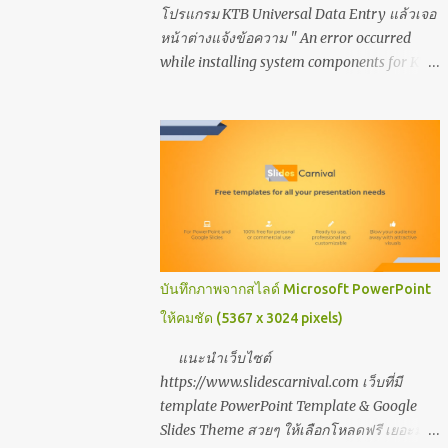
โปรแกรม KTB Universal Data Entry แล้วเจอ
หน้าต่างแจ้งข้อความ " An error occurred
while installing system components for KTB
Universal Data Entry. Setup cannot continue
until all system components have been
successfully installed. " นั่นหมายถึงต้องเปิดใช้
งาน/ติดตั้ง .NET Framework 3.5 (includes
.NET2.0 and 3.0) ค่ะ มีขั้นตอนตามภาพ ดังนี้
เมื่อกด Install แล้วเจอหน้าต่าง error ตามภาพ
ให้แก้ไขตามภาพต่อไปค่ะ ขั้นตอนสุดท้ายคลิก
เลือกเปิดใช้งาน .NET Framework 3.5
(includes .NET2.0 and 3.0) ค่ะ ลิงค์ที่เกี่ยวข้อง
บันทึกภาพจากสไลด์ Microsoft PowerPoint
เรียนออนไลน์กับ Coursera ดีไหม?
ให้คมชัด (5367 x 3024 pixels)
https://www.tassarin2u.com/2020/03/cours
era.html สิ่งที่ควรรู้ ทักษะด้านเทคโนโลยีดิจิทัล
แนะนำเว็บไซต์
https://www.tassarin2u.com/2021/03/blog-
https://www.slidescarnival.com เว็บที่มี
post.html 3 การตั้งค่า ที่ host โปรแกรม zoom
template PowerPoint Template & Google
ต้องรู้
Slides Theme สวยๆ ให้เลือกโหลดฟรี เยอะมาก
https://www.tassarin2u.com/2022/02/3-