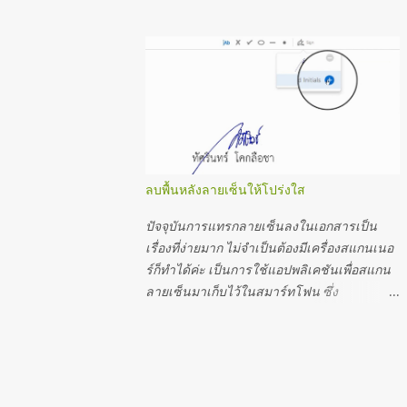
และแนะนำวิธีบันทึก slide เป็นภาพ JPEG ที่คม
host-zoom.html แก้ปัญหา An error occurred
ชัด ไฟล์ PowerPoint Template ที่ดาวน์โหลด
while installing system components for KTB
จาก เว็บไซต์ https://www.slidescarnival.com
Universal Data Entry
จะได้สไลด์หลายสไลด์ ออกแบบมาให้เราแทรก
https://www.tassarin2u.com/2022/04/error
กราฟ แทรกหัวข้อหลัก หัวข้อย่อย หลากหลาย
-occurred-while-installing-system.html แก้
สะดวกต่อการปรับใช้มากค่ะ ตัวอย่างสไลด์ตาม
ปั...
ภาพต่อไปนี้ สำหรับคนที่ชอบเทมเพลต แล้ว
แก้ไขเพื่อจะทำการ์ด หรือทำข้อความสวยๆ น่า
อ่าน เมื่อแก้ไขแล้วสามารถบันทึกหน้าสไลด์
ลบพื้นหลังลายเซ็นให้โปร่งใส
ออกมาเป็นรูปภาพสวยๆ ไว้แชร์ได้ ในบทความ
นี้ขอนำเสนอ 2 วิธีง่ายๆ ค่ะ 1. บันทึกจาก
ปัจจุบันการแทรกลายเซ็นลงในเอกสารเป็น
PowerPoint เป็น JPG 2 . บันทึก จาก
เรื่องที่ง่ายมาก ไม่จำเป็นต้องมีเครื่องสแกนเนอ
PowerPoint เป็น pdf แล้วเปิดไฟล์ pdf ด้วย
ร์ก็ทำได้ค่ะ เป็นการใช้แอปพลิเคชันเพื่อสแกน
Photoshop เพื่อบันทึกเป็น JPG ที่คมชัดกว่า วิธี
ลายเซ็นมาเก็บไว้ในสมาร์ทโฟน ซึ่ง
ที่ 1 บันทึกจาก PowerPoint เป็น JPG 1. แก้ไข
แอปพลิเคชันเกี่ยวกับการสแกนมีหลายแอปมาก
เทมเพลต 2. ไปที่เมนู ไฟล์ > บันทึกเป็น > 3.
ตัวอย่างต่อไปนี้เป็นการใช้แอป Fast Scanner
เลือกรูปแบบเป็น JPG > 4. เครื่องมือ > ตัวเลือก
ถ้าในสมาร์ทโฟนยังไม่มีก็ไปโหลด App มาก่อน
การบันทึก 5. ขั้นสูง > ขนาดและคุณภาพ
นะคะ *จากการลองใช้งานเปรียบเทียบกับ
รูป...330 ppi ...
หลายแอปแล้ว Fast Scanner ใช้ง่าย ถูกใจที่สุด