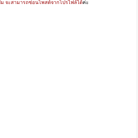
บั้ม จะสามารถซ่อนโพสต์จากโปรไฟล์ได้
ค่ะ