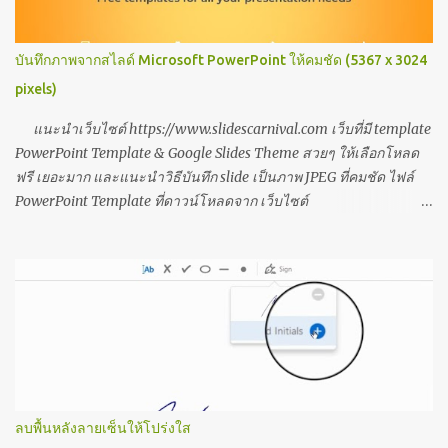
https://www.tassarin2u.com/2020/03/coursera.html สิ่งที่ควรรู้
ทักษะด้านเทคโนโลยีดิจิทัล
https://www.tassarin2u.com/2021/03/blog-post.html 3 การตั้งค่า
บันทึกภาพจากสไลด์ Microsoft PowerPoint ให้คมชัด (5367 x 3024
ที่ host โปรแกรม zoom ต้องรู้
pixels)
https://www.tassarin2u.com/2022/02/3-host-zoom.html แก้
ปัญหา An error occurred while installing system components for
แนะนำเว็บไซต์ https://www.slidescarnival.com เว็บที่มี template
KTB Universal Data Entry
PowerPoint Template & Google Slides Theme สวยๆ ให้เลือกโหลด
https://www.tassarin2u.com/2022/04/error-occurred-while-
ฟรี เยอะมาก และแนะนำวิธีบันทึก slide เป็นภาพ JPEG ที่คมชัด ไฟล์
installing-system.html แก้ปั...
PowerPoint Template ที่ดาวน์โหลดจาก เว็บไซต์
https://www.slidescarnival.com จะได้สไลด์หลายสไลด์ ออกแบบมา
ให้เราแทรกกราฟ แทรกหัวข้อหลัก หัวข้อย่อย หลากหลาย สะดวกต่อ
การปรับใช้มากค่ะ ตัวอย่างสไลด์ตามภาพต่อไปนี้ สำหรับคนที่ชอบ
เทมเพลต แล้วแก้ไขเพื่อจะทำการ์ด หรือทำข้อความสวยๆ น่าอ่าน เมื่อ
แก้ไขแล้วสามารถบันทึกหน้าสไลด์ออกมาเป็นรูปภาพสวยๆ ไว้แชร์ได้
ในบทความนี้ขอนำเสนอ 2 วิธีง่ายๆ ค่ะ 1. บันทึกจาก PowerPoint เป็น
JPG 2 . บันทึก จาก PowerPoint เป็น pdf แล้วเปิดไฟล์ pdf ด้วย
Photoshop เพื่อบันทึกเป็น JPG ที่คมชัดกว่า วิธีที่ 1 บันทึกจาก
PowerPoint เป็น JPG 1. แก้ไขเทมเพลต 2. ไปที่เมนู ไฟล์ > บันทึกเป็น >
ลบพื้นหลังลายเซ็นให้โปร่งใส
3. เลือกรูปแบบเป็น JPG > 4. เครื่องมือ > ตัวเลือกการบันทึก 5. ขั้นสูง >