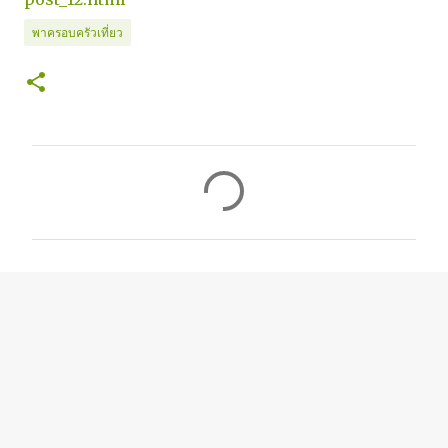
พาครอบครัวเที่ยว
ค
ว
า
ม
คิ
ด
เ
ห็
น