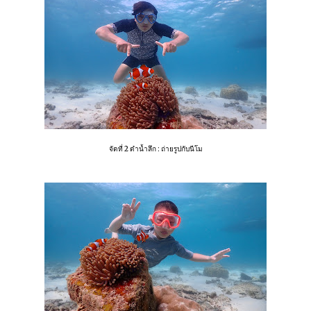
จัดที่ 2 ดำน้ำลึก : ถ่ายรูปกับนีโม