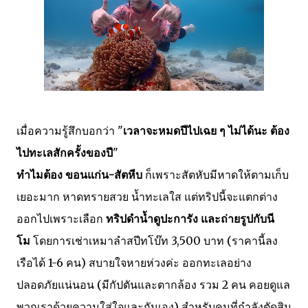
เมื่อความรู้สึกบอกว่า "
เวลาจะหมดปีไปเฉย ๆ ไม่ได้นะ ต้อง
ไปทะเลสักครั้งของปี
"
ทำไมต้อง ขอนแก่น-สัตหีบ
ก็เพราะสัตหับมีหาดให้ตามเก็บ
เยอะมาก หาดทรายสวย น้ำทะเลใส แต่ทริปนี้จะแตกต่าง
ออกไปเพราะเลือก
ทริปดำน้ำดูปะการัง และถ่ายรูปกับนี
โม
โดยการเช่าเหมาลำสปีทโบ๊ท 3,500 บาท (ราคานี้ลง
เรือได้ 1-6 คน) สบายใจหายห่วงค่ะ ออกทะเลอย่าง
ปลอดภัยแน่นอน (มีกัปตันและตากล้อง รวม 2 คน คอยดูแล
พวกเราด้วยความใส่ใจและกันเอง) สำหรับคนที่กำลังตัดสิน