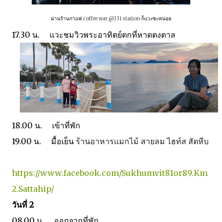
ผ่านร้านกาแฟ
coffee war @331 station
ก็แวะซะหน่อย
17.30 น. แวะชมวิวพระอาทิตย์ตกที่หาดตงตาล
18.00 น. เข้าที่พัก
19.00 น. มื้อเย็น
ร้านอาหารแมกไม้ สายลม ไฮท์ส สัตหีบ
https://www.facebook.com/Sukhumvit81or89.Km
2.Sattahip/
วันที่ 2
08.00 น. ออกจากที่พัก