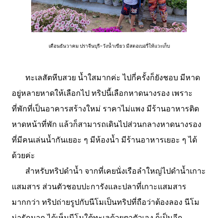
เดือนธันวาคม ปราจีนบุรี-วังน้ำเขียว มีสตอเบอรี่ให้แวะเก็บ
ทะเลสัตหีบสวย น้ำใสมากค่ะ ไปกี่ครั้งก็ยังชอบ มีหาด
อยู่หลายหาดให้เลือกไป ทริปนี้เลือกหาดนางรอง เพราะ
ที่พักที่เป็นอาคารสร้างใหม่ ราคาไม่แพง มีร้านอาหารติด
หาดหน้าที่พัก แล้วก็สามารถเดินไปส่วนกลางหาดนางรอง
ที่มีคนเล่นน้ำกันเยอะ ๆ มีห้องน้ำ มีร้านอาหารเยอะ ๆ ได้
ด้วยค่ะ
สำหรับทริปดำน้ำ จากที่เคยนั่งเรือลำใหญ่ไปดำน้ำเกาะ
แสมสาร ส่วนตัวชอบปะการังและปลาที่เกาะแสมสาร
มากกว่า ทริปถ่ายรูปกับนีโมเป็นทริปที่ถือว่าต้องลอง นีโม
น่ารักมาก ได้เห็นนีโมใต้ทะเล
ด้วยตาตัวเอง ก็เป็นอีก