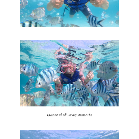
จุดแรกดำน้ำตื้น ถ่ายรูปกับปลาเสือ