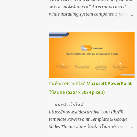
หน้าต่างแจ้งข้อความ " An error occurred
while installing system components for KTB
Universal Data Entry. Setup cannot continue
until all system components have been
successfully installed. " นั่นหมายถึงต้องเปิดใช้
งาน/ติดตั้ง .NET Framework 3.5 (includes
.NET2.0 and 3.0) ค่ะ มีขั้นตอนตามภาพ ดังนี้
เมื่อกด Install แล้วเจอหน้าต่าง error ตามภาพ
ให้แก้ไขตามภาพต่อไปค่ะ ขั้นตอนสุดท้ายคลิก
เลือกเปิดใช้งาน .NET Framework 3.5
(includes .NET2.0 and 3.0) ค่ะ ลิงค์ที่เกี่ยวข้อง
บันทึกภาพจากสไลด์ Microsoft PowerPoint
เรียนออนไลน์กับ Coursera ดีไหม?
ให้คมชัด (5367 x 3024 pixels)
https://www.tassarin2u.com/2020/03/cours
era.html สิ่งที่ควรรู้ ทักษะด้านเทคโนโลยีดิจิทัล
แนะนำเว็บไซต์
https://www.tassarin2u.com/2021/03/blog-
https://www.slidescarnival.com เว็บที่มี
post.html 3 การตั้งค่า ที่ host โปรแกรม zoom
template PowerPoint Template & Google
ต้องรู้
Slides Theme สวยๆ ให้เลือกโหลดฟรี เยอะมาก
https://www.tassarin2u.com/2022/02/3-
และแนะนำวิธีบันทึก slide เป็นภาพ JPEG ที่คม