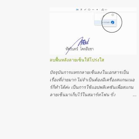
host-zoom.html แก้ปัญหา An error occurred
ชัด ไฟล์ PowerPoint Template ที่ดาวน์โหลด
while installing system components for KTB
จาก เว็บไซต์ https://www.slidescarnival.com
Universal Data Entry
จะได้สไลด์หลายสไลด์ ออกแบบมาให้เราแทรก
https://www.tassarin2u.com/2022/04/error
กราฟ แทรกหัวข้อหลัก หัวข้อย่อย หลากหลาย
-occurred-while-installing-system.html แก้
สะดวกต่อการปรับใช้มากค่ะ ตัวอย่างสไลด์ตาม
ปั...
ภาพต่อไปนี้ สำหรับคนที่ชอบเทมเพลต แล้ว
แก้ไขเพื่อจะทำการ์ด หรือทำข้อความสวยๆ น่า
อ่าน เมื่อแก้ไขแล้วสามารถบันทึกหน้าสไลด์
ลบพื้นหลังลายเซ็นให้โปร่งใส
ออกมาเป็นรูปภาพสวยๆ ไว้แชร์ได้ ในบทความ
นี้ขอนำเสนอ 2 วิธีง่ายๆ ค่ะ 1. บันทึกจาก
ปัจจุบันการแทรกลายเซ็นลงในเอกสารเป็น
PowerPoint เป็น JPG 2 . บันทึก จาก
เรื่องที่ง่ายมาก ไม่จำเป็นต้องมีเครื่องสแกนเนอ
PowerPoint เป็น pdf แล้วเปิดไฟล์ pdf ด้วย
ร์ก็ทำได้ค่ะ เป็นการใช้แอปพลิเคชันเพื่อสแกน
Photoshop เพื่อบันทึกเป็น JPG ที่คมชัดกว่า วิธี
ลายเซ็นมาเก็บไว้ในสมาร์ทโฟน ซึ่ง
ที่ 1 บันทึกจาก PowerPoint เป็น JPG 1. แก้ไข
แอปพลิเคชันเกี่ยวกับการสแกนมีหลายแอปมาก
เทมเพลต 2. ไปที่เมนู ไฟล์ > บันทึกเป็น > 3.
ตัวอย่างต่อไปนี้เป็นการใช้แอป Fast Scanner
เลือกรูปแบบเป็น JPG > 4. เครื่องมือ > ตัวเลือก
ถ้าในสมาร์ทโฟนยังไม่มีก็ไปโหลด App มาก่อน
การบันทึก 5. ขั้นสูง > ขนาดและคุณภาพ
นะคะ *จากการลองใช้งานเปรียบเทียบกับ
รูป...330 ppi ...
หลายแอปแล้ว Fast Scanner ใช้ง่าย ถูกใจที่สุด