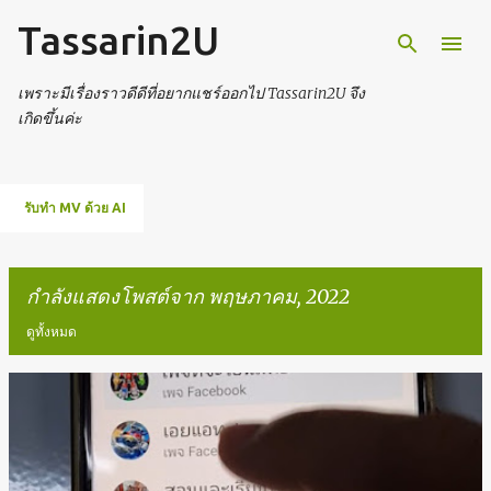
Tassarin2U
ข้ามไปที่เนื้อหาหลัก
เพราะมีเรื่องราวดีดีที่อยากแชร์ออกไป Tassarin2U จึง
เกิดขึ้นค่ะ
รับทำ MV ด้วย AI
กำลังแสดงโพสต์จาก พฤษภาคม, 2022
ดูทั้งหมด
บ
ท